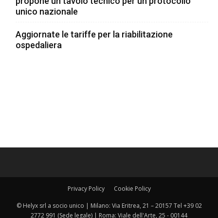
propone un tavolo tecnico per un protocollo
unico nazionale
Aggiornate le tariffe per la riabilitazione
ospedaliera
Privacy Policy
Cookie Policy
© Helyx srl a socio unico | Milano: Via Eritrea, 21 – 20157 Tel +39 02
2772 991 (Sede legale) | Roma: Viale dell'Arte, 25 - 00144