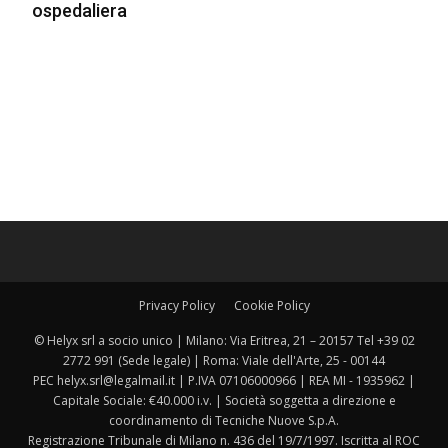
ospedaliera
Privacy Policy
Cookie Policy
© Helyx srl a socio unico | Milano: Via Eritrea, 21 – 20157 Tel +39 02
2772 991 (Sede legale) | Roma: Viale dell'Arte, 25 - 00144
PEC helyx.srl@legalmail.it | P.IVA 07106000966 | REA MI - 1935962 |
Capitale Sociale: €40.000 i.v. | Società soggetta a direzione e
coordinamento di Tecniche Nuove S.p.A.
Registrazione Tribunale di Milano n. 436 del 19/7/1997. Iscritta al ROC