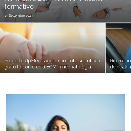
formativo
13 Settembre 2023
Progetto UpMed: l’aggiornamento scientifico
Ritornano
gratuito con crediti ECM in neonatologia
dedicati 