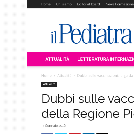
Home
Chi siamo
Editorial board
News Formazione
Il
Pediatra
ATTUALITÀ
LETTERATURA INTERNAZ
Home
Attualità
Dubbi sulle vaccinazioni: la guid
Attualità
Dubbi sulle vacci
della Regione 
7 Gennaio 2016