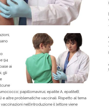
zioni,
ssano
to
ne 94
base ai
, gli
le
alcune
eumococco; papillomavirus; epatite A, epatiteB;
rus) e altre problematiche vaccinali. Rispetto al tema
vaccinazioni nell’introduzione il lettore viene