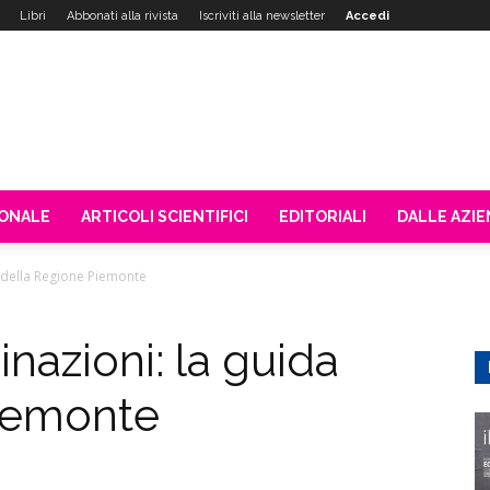
Libri
Abbonati alla rivista
Iscriviti alla newsletter
Accedi
IONALE
ARTICOLI SCIENTIFICI
EDITORIALI
DALLE AZI
a della Regione Piemonte
nazioni: la guida
Piemonte