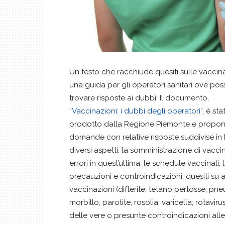
Un testo che racchiude quesiti sulle vaccina
una guida per gli operatori sanitari ove po
trovare risposte ai dubbi. Il documento,
“Vaccinazioni: i dubbi degli operatori”
, è sta
prodotto dalla Regione Piemonte e propo
domande con relative risposte suddivise in 
diversi aspetti: la somministrazione di vaccini
errori in quest’ultima, le schedule vaccinali, 
precauzioni e controindicazioni, quesiti su 
vaccinazioni (difterite, tetano pertosse; pn
morbillo, parotite, rosolia; varicella; rotavi
delle vere o presunte controindicazioni alle 