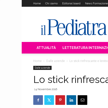
Home
Chi siamo
Editorial board
News Formazione
Il
Pediatra
ATTUALITÀ
LETTERATURA INTERNAZ
Home
Dalle aziende
Lo stick rinfrescante e leniti
Dalle aziende
Lo stick rinfresc
14 Novembre 2016