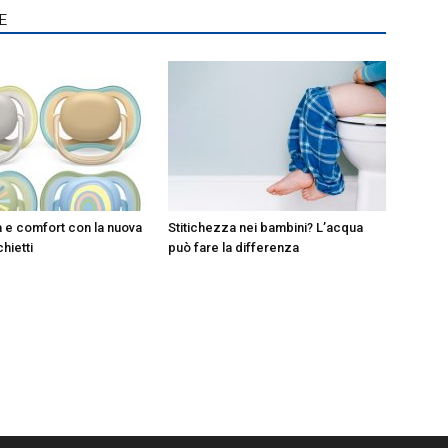
E
à e comfort con la nuova
Stitichezza nei bambini? L’acqua
chietti
può fare la differenza