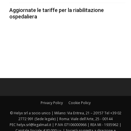
Aggiornate le tariffe per la riabilitazione
ospedaliera
Privacy Policy
Cookie Policy
© Helyx srl a socio unico | Milano: Via Eritrea, 21 – 20157 Tel +39 02
2772 991 (Sede legale) | Roma: Viale dell'Arte, 25 - 00144
PEC helyx.srl@legalmail.it | P.IVA 07106000966 | REA MI - 1935962 |
Capitale Sociale: €40.000 i.v. | Società soggetta a direzione e