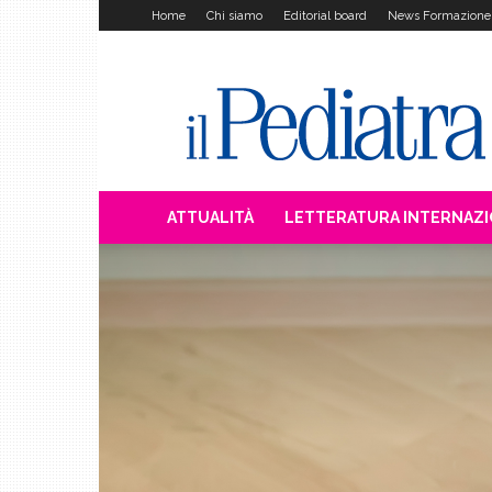
Home
Chi siamo
Editorial board
News Formazione
Il
Pediatra
ATTUALITÀ
LETTERATURA INTERNAZ