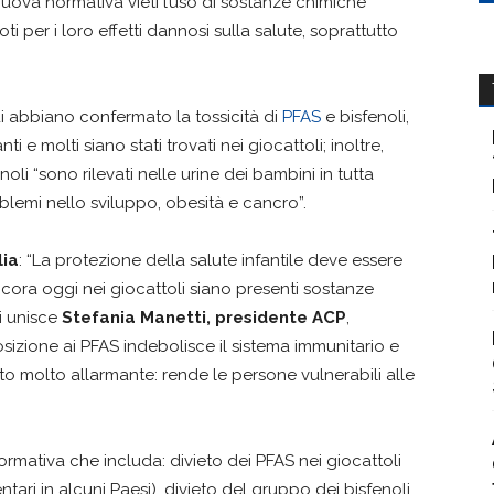
nuova normativa vieti l’uso di sostanze chimiche
ti per i loro effetti dannosi sulla salute, soprattutto
i abbiano confermato la tossicità di
PFAS
e bisfenoli,
 e molti siano stati trovati nei giocattoli; inoltre,
fenoli “sono rilevati nelle urine dei bambini in tutta
blemi nello sviluppo, obesità e cancro”.
lia
: “La protezione della salute infantile deve essere
ncora oggi nei giocattoli siano presenti sostanze
si unisce
Stefania Manetti, presidente ACP
,
sizione ai PFAS indebolisce il sistema immunitario e
ato molto allarmante: rende le persone vulnerabili alle
rmativa che includa: divieto dei PFAS nei giocattoli
ari in alcuni Paesi), divieto del gruppo dei bisfenoli