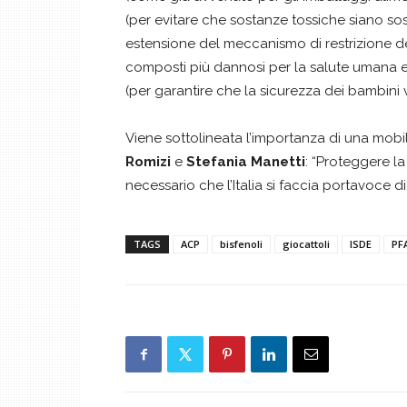
(per evitare che sostanze tossiche siano sost
estensione del meccanismo di restrizione del
composti più dannosi per la salute umana e 
(per garantire che la sicurezza dei bambini 
Viene sottolineata l’importanza di una mobi
Romizi
e
Stefania Manetti
: “Proteggere la
necessario che l’Italia si faccia portavoce 
TAGS
ACP
bisfenoli
giocattoli
ISDE
PF