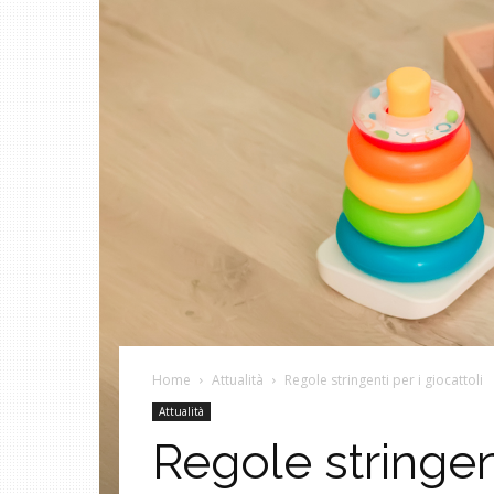
Home
Attualità
Regole stringenti per i giocattoli
Attualità
Regole stringent