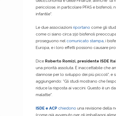
dell’Economia e delle Finanze, affinché “la 
pericolose, in particolare PFAS e bisfenoli, no
infantile”.
Le due associazioni
riportano
come gli stud
come ci siano circa 150 bisfenoli preoccupanti
proseguono nel
comunicato stampa
, i bis
Europa, e i loro effetti possono causare pro
Dice
Roberto Romizi, presidente ISDE Ita
una priorità assoluta. È inaccettabile che a
dannose per lo sviluppo dei più piccoli”, e 
aggiungendo: “Gli studi mostrano che l’espo
riduce la risposta ai vaccini. Questo è un d
malattie”.
ISDE e ACP
chiedono
una revisione della no
(come già avvenuto per gli imballaggi aliment