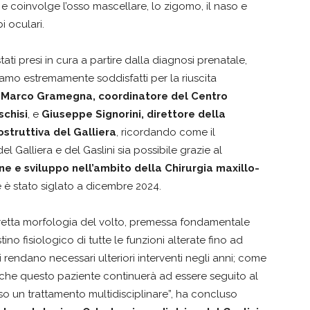
e coinvolge l’osso mascellare, lo zigomo, il naso e
i oculari.
ati presi in cura a partire dalla diagnosi prenatale,
iamo estremamente soddisfatti per la riuscita
o
Marco Gramegna, coordinatore del Centro
schisi
, e
Giuseppe Signorini, direttore della
ostruttiva del Galliera
, ricordando come il
Galliera e del Gaslini sia possibile grazie al
e e sviluppo nell’ambito della Chirurgia maxillo-
e è stato siglato a dicembre 2024.
orretta morfologia del volto, premessa fondamentale
ino fisiologico di tutte le funzioni alterate fino ad
 rendano necessari ulteriori interventi negli anni; come
nche questo paziente continuerà ad essere seguito al
rso un trattamento multidisciplinare”, ha concluso