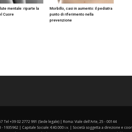
lute mentale: riparte la
Morbillo, casi in aumento: il pediatra
el Cuore
punto di riferimento nella
prevenzione
157 Tel +39 02 2772 991 (Sede legale) | Roma: Viale dell'Arte, 25 - 00144
I - 1935962 | Capitale Sociale: €40.000 i.v. | Società soggetta a direzione e co