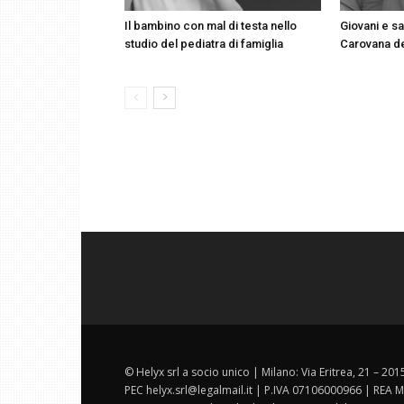
Il bambino con mal di testa nello
Giovani e sa
studio del pediatra di famiglia
Carovana d
© Helyx srl a socio unico | Milano: Via Eritrea, 21 – 20
PEC helyx.srl@legalmail.it | P.IVA 07106000966 | REA M