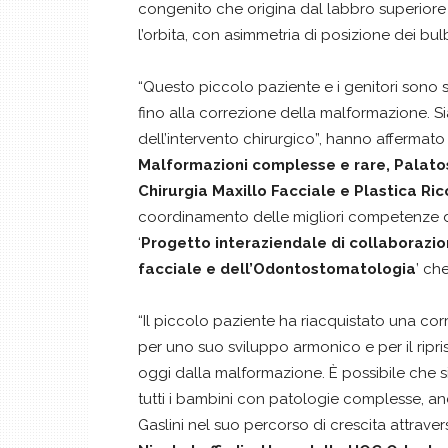
congenito che origina dal labbro superiore 
l’orbita, con asimmetria di posizione dei bulb
“Questo piccolo paziente e i genitori sono st
fino alla correzione della malformazione. S
dell’intervento chirurgico”, hanno affermat
Malformazioni complesse e rare, Palato
Chirurgia Maxillo Facciale e Plastica Ric
coordinamento delle migliori competenze del 
‘
Progetto interaziendale di collaborazion
facciale e dell’Odontostomatologia
’ ch
“Il piccolo paziente ha riacquistato una c
per uno suo sviluppo armonico e per il riprist
oggi dalla malformazione. È possibile che si
tutti i bambini con patologie complesse, a
Gaslini nel suo percorso di crescita attrave