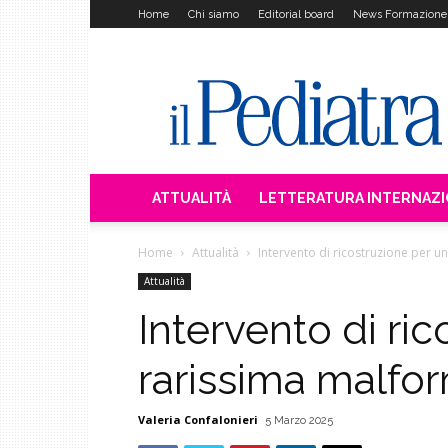
Home
Chi siamo
Editorial board
News Formazione
Il
Pediatra
ATTUALITÀ
LETTERATURA INTERNAZ
Home
Attualità
Intervento di ricostruzione per u
Attualità
Intervento di ri
rarissima malfor
Valeria Confalonieri
5 Marzo 2025