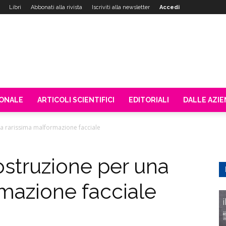
Libri
Abbonati alla rivista
Iscriviti alla newsletter
Accedi
IONALE
ARTICOLI SCIENTIFICI
EDITORIALI
DALLE AZI
na rarissima malformazione facciale
costruzione per una
mazione facciale