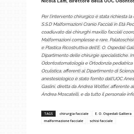
Nicola Laffi, direttore della UOC Odont
Per l’intervento chirurgico è stata richiesta l
S.S.D Malformazioni Cranio Facciali in Età Ped
coadiuvato dai chirurghi maxillo facciali co
Malformazioni complesse e rare, Palatoschisi de
e Plastica Ricostruttiva dell’E. O. Ospedali Gal
Dipartimento delle chirurgie specialistiche. Ino
Odontostomatologia e Ortodonzia pediatrica d
Oculistica, afferenti al Dipartimento di Scienz
anestesiologico è stato fornito dall’UOC Ane
Gaslini, diretta da Andrea Wolfler, afferente
Andrea Moscatelli, e da tutto il personale infe
TAGS
chirurgia facciale
E. O. Ospedali Galliera
malformazione facciale
schisi facciale