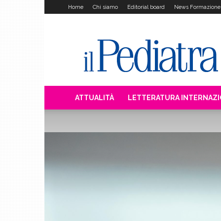
Home
Chi siamo
Editorial board
News Formazione
Il
Pediatra
ATTUALITÀ
LETTERATURA INTERNAZ