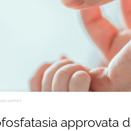
vata dall’AIFA
ofosfatasia approvata d