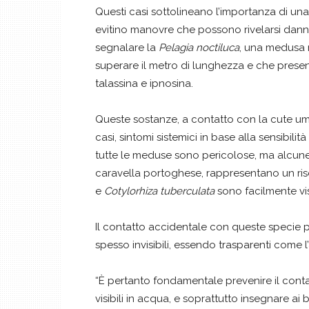
Questi casi sottolineano l’importanza di una 
evitino manovre che possono rivelarsi dannose
segnalare la
Pelagia noctiluca
, una medusa m
superare il metro di lunghezza e che prese
talassina e ipnosina.
Queste sostanze, a contatto con la cute uma
casi, sintomi sistemici in base alla sensibili
tutte le meduse sono pericolose, ma alcun
caravella portoghese, rappresentano un ri
e
Cotylorhiza tuberculata
sono facilmente vi
Il contatto accidentale con queste specie pu
spesso invisibili, essendo trasparenti come l
“È pertanto fondamentale prevenire il conta
visibili in acqua, e soprattutto insegnare ai 