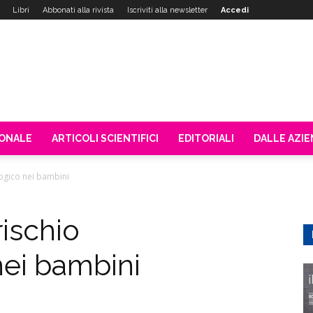
Libri
Abbonati alla rivista
Iscriviti alla newsletter
Accedi
IONALE
ARTICOLI SCIENTIFICI
EDITORIALI
DALLE AZI
logico nei bambini
rischio
ei bambini