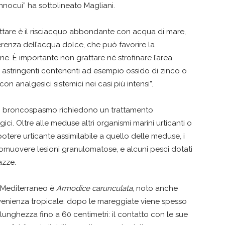
nnocui” ha sottolineato Magliani.
ottare è il risciacquo abbondante con acqua di mare,
ferenza dell’acqua dolce, che può favorire la
ne. È importante non grattare né strofinare l’area
 o astringenti contenenti ad esempio ossido di zinco o
 con analgesici sistemici nei casi più intensi”.
a o broncospasmo richiedono un trattamento
ci. Oltre alle meduse altri organismi marini urticanti o
potere urticante assimilabile a quello delle meduse, i
 promuovere lesioni granulomatose, e alcuni pesci dotati
azze.
 Mediterraneo è
Armodice carunculata
, noto anche
enienza tropicale: dopo le mareggiate viene spesso
unghezza fino a 60 centimetri: il contatto con le sue