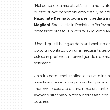
“Nel corso della mia attività clinica ho avu
queste nuove condizioni ambientali”, ha aff
Nazionale Dermatologia
per il pediatra
s
Magliani
, Specialista in Pediatria e Perfez
professore presso l’Università “Guglielmo M
“Uno di questi ha riguardato un bambino del
dopo un contatto con una medusa: la lesione
estesa in profondità, coinvolgendo il derma e 
settimane.
Un altro caso emblematico, osservato in u
rimasta immersa in una pozza d’acqua scavat
improvviso causato da una noxa urticante, v
avevano strofinato la zona interessata co
cutanea.