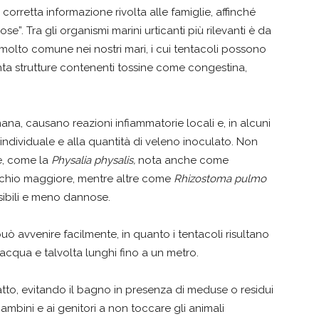
corretta informazione rivolta alle famiglie, affinché
”. Tra gli organismi marini urticanti più rilevanti è da
olto comune nei nostri mari, i cui tentacoli possono
nta strutture contenenti tossine come congestina,
na, causano reazioni infiammatorie locali e, in alcuni
tà individuale e alla quantità di veleno inoculato. Non
e, come la
Physalia physalis,
nota anche come
schio maggiore, mentre altre come
Rhizostoma pulmo
sibili e meno dannose.
ò avvenire facilmente, in quanto i tentacoli risultano
’acqua e talvolta lunghi fino a un metro.
tto, evitando il bagno in presenza di meduse o residui
bambini e ai genitori a non toccare gli animali