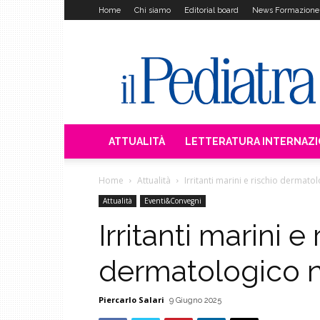
Home
Chi siamo
Editorial board
News Formazione
Il
Pediatra
ATTUALITÀ
LETTERATURA INTERNAZ
Home
Attualità
Irritanti marini e rischio dermato
Attualità
Eventi&Convegni
Irritanti marini e 
dermatologico n
Piercarlo Salari
9 Giugno 2025