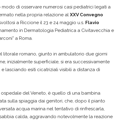
to modo di osservare numerosi casi pediatrici legati a
ermato nella propria relazione al
XXV Convegno
voltosi a Riccione il 23 e 24 maggio u.s.
Flavio
ionamento in Dermatologia Pediatrica a Civitavecchia e
arconi” a Roma.
 litorale romano, giunto in ambulatorio due giorni
, inizialmente superficiale, si era successivamente
lasciando esiti cicatriziali visibili a distanza di
n ospedale del Veneto, è quello di una bambina
a sulla spiaggia dai genitori, che, dopo il pianto
ersata acqua marina nel tentativo di rinfrescarla,
n sabbia calda, aggravando notevolmente la reazione