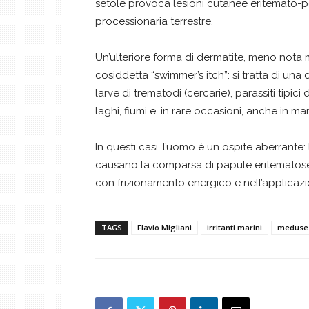
setole provoca lesioni cutanee eritemato-po
processionaria terrestre.
Un’ulteriore forma di dermatite, meno nota m
cosiddetta “swimmer’s itch”: si tratta di un
larve di trematodi (cercarie), parassiti tipic
laghi, fiumi e, in rare occasioni, anche in mari
In questi casi, l’uomo è un ospite aberrante:
causano la comparsa di papule eritematose 
con frizionamento energico e nell’applicaz
TAGS
Flavio Migliani
irritanti marini
meduse