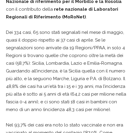
Nazionale di riferimento per il Morbillo e la Rosolia
con il contributo della
rete nazionale di Laboratori
Regionali di Riferimento (MoRoNet)
.
Dei 334 casi, 65 sono stati segnalati nel mese di maggio,
quasi il doppio rispetto ai 37 casi di aprile. Se le
segnalazioni sono arrivate da 19 Regioni/PPAA, in solo 4
Regioni si trovano quelle che coprono oltre la metà dei
casi (58,7%): Sicilia, Lombardia, Lazio e Emilia-Romagna.
Guardando all’incidenza, è la Sicilia quella con il numero
più alto, e la seguono Marche, Liguria e P.A. di Bolzano. Il
48,8% dei casi ha un‘età tra i 15 e i 39 anni, ma l’incidenza
più alta è sotto ai 5 anni di età (64,2 casi per milione nella
fascia 0-4 anni), e ci sono stati 18 casi in bambini con
meno di un anno (incidenza 48,3 casi per milione).
Nel 93,7% dei casi era noto lo stato vaccinale e non era
vaccinato al momento del contagio l’87,9%. Come