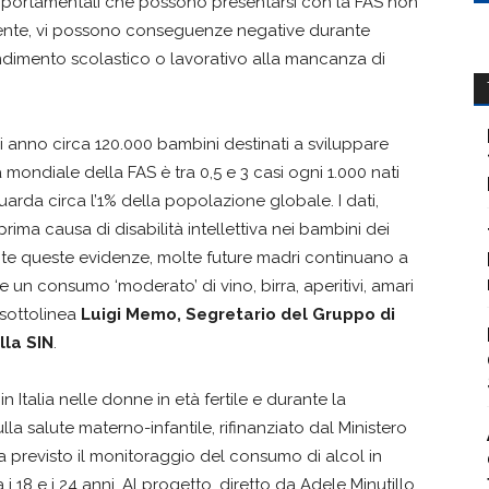
comportamentali che possono presentarsi con la FAS non
ente, vi possono conseguenze negative durante
endimento scolastico o lavorativo alla mancanza di
nno circa 120.000 bambini destinati a sviluppare
a mondiale della FAS è tra 0,5 e 3 casi ogni 1.000 nati
riguarda circa l’1% della popolazione globale. I dati,
prima causa di disabilità intellettiva nei bambini dei
te queste evidenze, molte future madri continuano a
n consumo ‘moderato’ di vino, birra, aperitivi, amari
 sottolinea
Luigi Memo, Segretario del Gruppo di
lla SIN
.
n Italia nelle donne in età fertile e durante la
la salute materno-infantile, rifinanziato dal Ministero
sia previsto il monitoraggio del consumo di alcol in
 18 e i 24 anni. Al progetto, diretto da Adele Minutillo