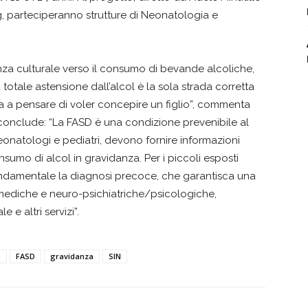
 parteciperanno strutture di Neonatologia e
za culturale verso il consumo di bevande alcoliche,
 totale astensione dall’alcol è la sola strada corretta
a a pensare di voler concepire un figlio”, commenta
 conclude: “La FASD è una condizione prevenibile al
neonatologi e pediatri, devono fornire informazioni
onsumo di alcol in gravidanza. Per i piccoli esposti
 fondamentale la diagnosi precoce, che garantisca una
 mediche e neuro-psichiatriche/psicologiche,
 e altri servizi”.
S
FASD
gravidanza
SIN