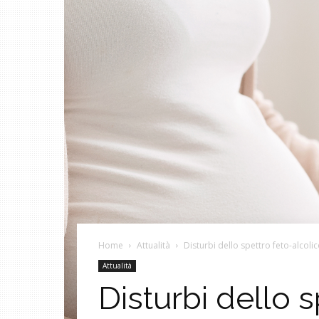
Home
Attualità
Disturbi dello spettro feto-alcoli
Attualità
Disturbi dello s