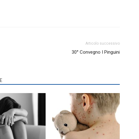
Articolo successivo
30° Convegno I Pinguini
E