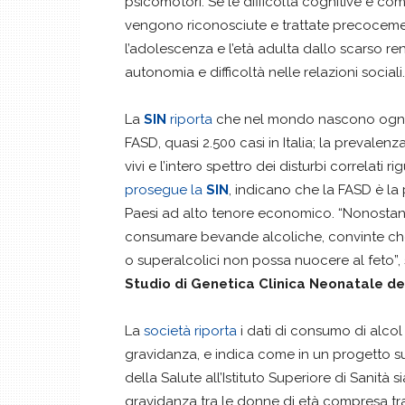
psicomotori. Se le difficoltà cognitive e 
vengono riconosciute e trattate precocem
l’adolescenza e l’età adulta dallo scarso r
autonomia e difficoltà nelle relazioni sociali.
La
SIN
riporta
che nel mondo nascono ogni a
FASD, quasi 2.500 casi in Italia; la prevalenz
vivi e l’intero spettro dei disturbi correlati 
prosegue la
SIN
, indicano che la FASD è la 
Paesi ad alto tenore economico. “Nonostan
consumare bevande alcoliche, convinte che u
o superalcolici non possa nuocere al feto”,
Studio di Genetica Clinica Neonatale de
La
società riporta
i dati di consumo di alcol i
gravidanza, e indica come in un progetto sul
della Salute all’Istituto Superiore di Sanità 
gravidanza tra le donne di età compresa tra i