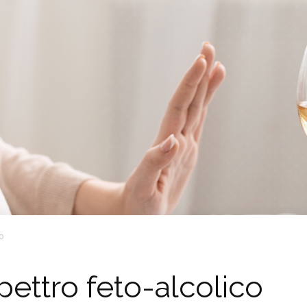
co
pettro feto-alcolico