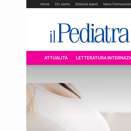
Home
Chi siamo
Editorial board
News Formazione
Il
Pediatra
ATTUALITÀ
LETTERATURA INTERNAZ