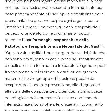
ricoverato nei nostri reparti, grosso modo fino alla data
nella quale saresti dovuto nascere, a termine. Tanto più
nasci pretermine tanto più sviluppi le complicanze della
prematurità che possono colpire ogni organo, come
l’intestino, il cuore, il polmone, gli occhi e soprattutto il
cervello, o l’encefalo come lo chiamano i dottori”,
racconta
Luca Ramenghi, responsabile della
Patologia e Terapia Intensiva Neonatale del Gaslini
.
“Questa vulnerabilità di questi organi deriva dal fatto che
non sono pronti, sono immaturi, poco sviluppati rispetto
a quelli dei nati a termine: in altre parole vengono esposti
troppo presto alle insidie della vita fuori del grembo
materno. Il nostro gruppo ed il nostro ospedale da
sempre si dedicano alla prevenzione, alla diagnosi ed
alla cura delle complicanze più temute, in primis quelle
neurologiche della prematurità. In linea con il mondo
internazionale si sono ottenute, grazie al miglioramento
delle cure anche ostetriche e perinatali, la riduzione