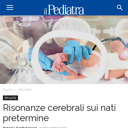
Home
Attualità
Attualità
Risonanze cerebrali sui nati
pretermine
Valeria Confalonieri