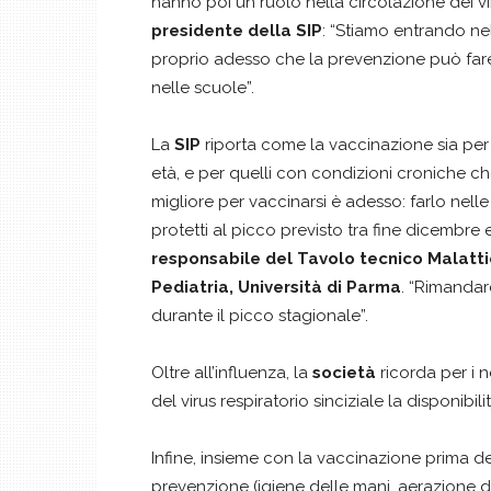
hanno poi un ruolo nella circolazione dei v
presidente della SIP
: “Stiamo entrando nel
proprio adesso che la prevenzione può fare la
nelle scuole”.
La
SIP
riporta come la vaccinazione sia per tut
età, e per quelli con condizioni croniche c
migliore per vaccinarsi è adesso: farlo nell
protetti al picco previsto tra fine dicembre 
responsabile del Tavolo tecnico Malattie
Pediatria, Università di Parma
. “Rimandar
durante il picco stagionale”.
Oltre all’influenza, la
società
ricorda per i n
del virus respiratorio sinciziale la disponib
Infine, insieme con la vaccinazione prima d
prevenzione (igiene delle mani, aerazione de