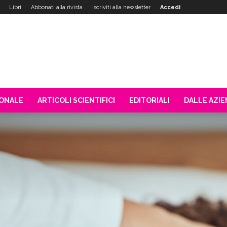
Libri
Abbonati alla rivista
Iscriviti alla newsletter
Accedi
IONALE
ARTICOLI SCIENTIFICI
EDITORIALI
DALLE AZI