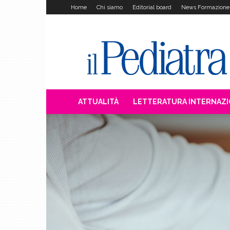
Home
Chi siamo
Editorial board
News Formazione
Il
Pediatra
ATTUALITÀ
LETTERATURA INTERNAZ