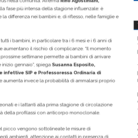
irus nella comunità. Afferma
Rino Agostiniani,
la fase più intensa della stagione influenzale: è
 differenza nei bambini e, di riflesso, nelle famiglie e
ti i bambini, in particolare tra i 6 mesi e i 6 anni di
he aumentano il rischio di complicanze. “Il momento
e prossime settimane permette ai bambini di arrivare
e inizio gennaio”, spiega
Susanna Esposito,
 infettive SIP e Professoressa Ordinaria di
e aumenta invece la probabilità di ammalarsi proprio
eonati e i lattanti alla prima stagione di circolazione
ilità della profilassi con anticorpo monoclonale.
el picco vengono sottolineate le misure di
gli ambienti, attenzione ai contatti in presenza di