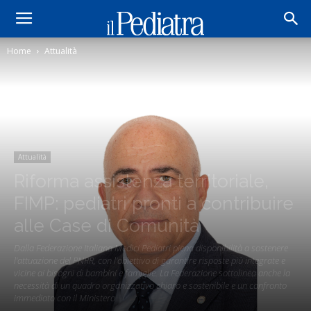
Home
Attualità
Attualità
Riforma assistenza territoriale,
FIMP: pediatri pronti a contribuire
alle Case di Comunità
Dalla Federazione Italiana Medici Pediatri piena disponibilità a sostenere
l’attuazione del PNRR, con l’obiettivo di garantire risposte più integrate e
vicine ai bisogni di bambini e famiglie. La Federazione sottolinea anche la
necessità di un quadro organizzativo chiaro e sostenibile e un confronto
immediato con il Ministero