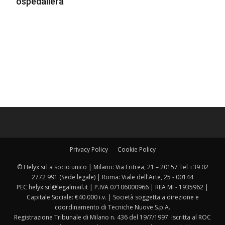
ospedaliera
Privacy Policy
Cookie Policy
© Helyx srl a socio unico | Milano: Via Eritrea, 21 – 20157 Tel +39 02
2772 991 (Sede legale) | Roma: Viale dell'Arte, 25 - 00144
PEC helyx.srl@legalmail.it | P.IVA 07106000966 | REA MI - 1935962 |
Capitale Sociale: €40.000 i.v. | Società soggetta a direzione e
coordinamento di Tecniche Nuove S.p.A.
Registrazione Tribunale di Milano n. 436 del 19/7/1997. Iscritta al ROC