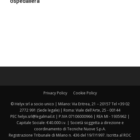
ospedaliera
Privacy Policy
Cookie Policy
© Helyx srl a socio unico | Milano: Via Eritrea, 21 – 20157 Tel +39 02
2772 991 (Sede legale) | Roma: Viale dell'Arte, 25 - 00144
PEC helyx.srl@legalmail.it | P.IVA 07106000966 | REA MI - 1935962 |
Capitale Sociale: €40.000 i.v. | Società soggetta a direzione e
coordinamento di Tecniche Nuove S.p.A.
Registrazione Tribunale di Milano n. 436 del 19/7/1997. Iscritta al ROC