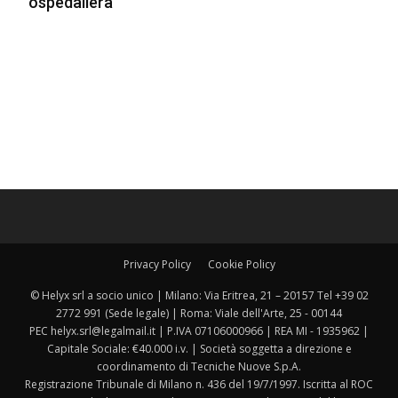
ospedaliera
Privacy Policy
Cookie Policy
© Helyx srl a socio unico | Milano: Via Eritrea, 21 – 20157 Tel +39 02
2772 991 (Sede legale) | Roma: Viale dell'Arte, 25 - 00144
PEC helyx.srl@legalmail.it | P.IVA 07106000966 | REA MI - 1935962 |
Capitale Sociale: €40.000 i.v. | Società soggetta a direzione e
coordinamento di Tecniche Nuove S.p.A.
Registrazione Tribunale di Milano n. 436 del 19/7/1997. Iscritta al ROC