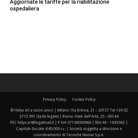
Aggiornate le tariffe per la riabilitazione
ospedaliera
Privacy Policy
Cookie Policy
© Helyx srl a socio unico | Milano: Via Eritrea, 21 – 20157 Tel +39 02
2772 991 (Sede legale) | Roma: Viale dell'Arte, 25 - 00144
PEC helyx.srl@legalmail.it | P.IVA 07106000966 | REA MI - 1935962 |
Capitale Sociale: €40.000 i.v. | Società soggetta a direzione e
coordinamento di Tecniche Nuove S.p.A.