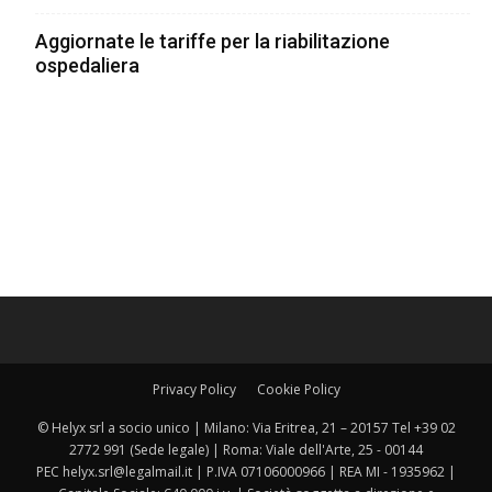
Aggiornate le tariffe per la riabilitazione
ospedaliera
Privacy Policy
Cookie Policy
© Helyx srl a socio unico | Milano: Via Eritrea, 21 – 20157 Tel +39 02
2772 991 (Sede legale) | Roma: Viale dell'Arte, 25 - 00144
PEC helyx.srl@legalmail.it | P.IVA 07106000966 | REA MI - 1935962 |