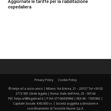
Aggiornate le tariffe per la riabilitazione
ospedaliera
Privacy Policy
Cookie Policy
© Helyx srl a socio unico | Milano: Via Eritrea, 21 – 20157 Tel +39 02
2772 991 (Sede legale) | Roma: Viale dell'Arte, 25 - 00144
PEC helyx.srl@legalmail.it | P.IVA 07106000966 | REA MI - 1935962 |
Capitale Sociale: €40.000 i.v. | Società soggetta a direzione e
coordinamento di Tecniche Nuove S.p.A.