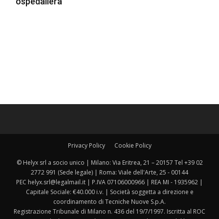
ospedaliera
Privacy Policy
Cookie Policy
© Helyx srl a socio unico | Milano: Via Eritrea, 21 – 20157 Tel +39 02
2772 991 (Sede legale) | Roma: Viale dell'Arte, 25 - 00144
PEC helyx.srl@legalmail.it | P.IVA 07106000966 | REA MI - 1935962 |
Capitale Sociale: €40.000 i.v. | Società soggetta a direzione e
coordinamento di Tecniche Nuove S.p.A.
Registrazione Tribunale di Milano n. 436 del 19/7/1997. Iscritta al ROC