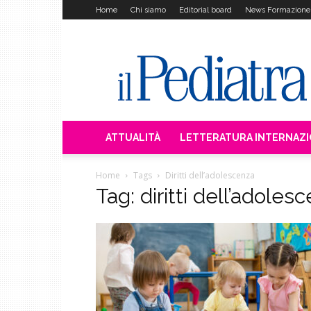
Home
Chi siamo
Editorial board
News Formazione
Il
Pediatra
ATTUALITÀ
LETTERATURA INTERNAZ
Home
Tags
Diritti dell’adolescenza
Tag: diritti dell’adoles