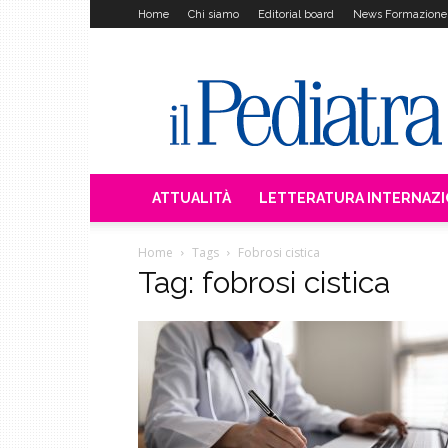
Home
Chi siamo
Editorial board
News Formazione
Il
Pediatra
ATTUALITÀ
LETTERATURA INTERNAZ
Home
Tags
Fobrosi cistica
Tag: fobrosi cistica