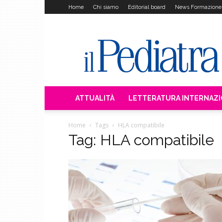
Home
Chi siamo
Editorial board
News Formazione
Il
Pediatra
ATTUALITÀ
LETTERATURA INTERNAZ
Home
Tags
HLA compatibile
Tag: HLA compatibile