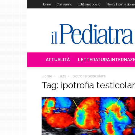
Home
Chi siamo
Editorial board
News Formazione
Il
Pediatra
ATTUALITÀ
LETTERATURA INTERNAZ
Home
Tags
Ipotrofia testicolare
Tag: ipotrofia testicola