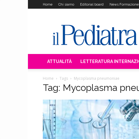
Home
Chi siamo
Editorial board
News Formazione
Il
Pediatra
ATTUALITÀ
LETTERATURA INTERNAZ
Home
Tags
Mycoplasma pneumoniae
Tag: Mycoplasma pne