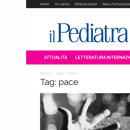
Home
Chi siamo
Editorial board
News Formazione
Il
Pediatra
ATTUALITÀ
LETTERATURA INTERNAZ
Home
Tags
Pace
Tag: pace