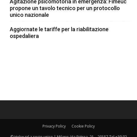
Agitazione psicomotoria in emergenza: Fimeuc
propone un tavolo tecnico per un protocollo
unico nazionale
Aggiornate le tariffe per la riabilitazione
ospedaliera
Privacy Policy
Cookie Policy
© Helyx srl a socio unico | Milano: Via Eritrea, 21 – 20157 Tel +39 02