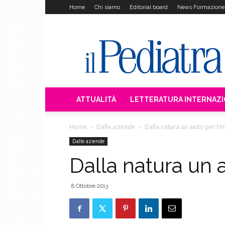
Home
Chi siamo
Editorial board
News Formazione
Il
Pediatra
ATTUALITÀ
LETTERATURA INTERNAZ
Home
Dalle aziende
Dalla natura un aiuto per l’i
Dalle aziende
Dalla natura un a
8 Ottobre 2013