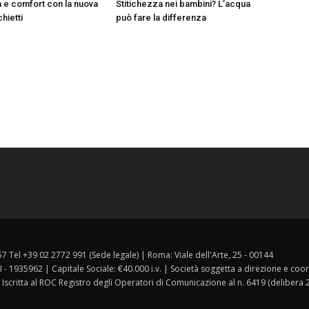
à e comfort con la nuova
Stitichezza nei bambini? L’acqua
chietti
può fare la differenza
157 Tel +39 02 2772 991 (Sede legale) | Roma: Viale dell'Arte, 25 - 00144
I - 1935962 | Capitale Sociale: €40.000 i.v. | Società soggetta a direzione e co
 Iscritta al ROC Registro degli Operatori di Comunicazione al n. 6419 (delibera 