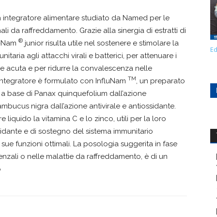
n integratore alimentare studiato da Named per le
ali da raffreddamento. Grazie alla sinergia di estratti di
®
lu-Nam
junior risulta utile nel sostenere e stimolare la
Ed
nitaria agli attacchi virali e batterici, per attenuare i
ase acuta e per ridurre la convalescenza nelle
TM
L’integratore è formulato con InfluNam
, un preparato
, a base di Panax quinquefolium dall’azione
ucus nigra dall’azione antivirale e antiossidante.
 liquido la vitamina C e lo zinco, utili per la loro
idante e di sostegno del sistema immunitario
sue funzioni ottimali. La posologia suggerita in fase
enzali o nelle malattie da raffreddamento, è di un
o