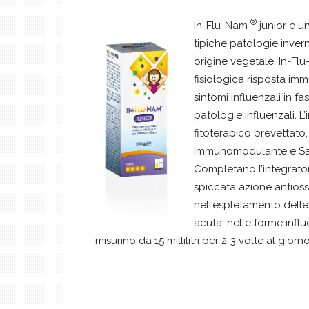
®
In-Flu-Nam
junior è u
tipiche patologie invern
origine vegetale, In-F
fisiologica risposta immu
sintomi influenzali in f
patologie influenzali. 
fitoterapico brevettato
immunomodulante e Samb
Completano l’integratore
spiccata azione antioss
nell’espletamento delle 
acuta, nelle forme influ
misurino da 15 millilitri per 2-3 volte al giorn