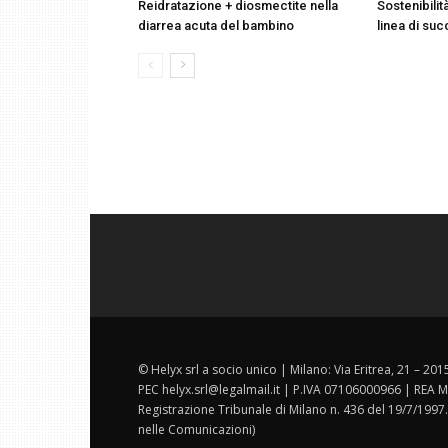
Reidratazione + diosmectite nella
Sostenibilit
diarrea acuta del bambino
linea di suc
© Helyx srl a socio unico | Milano: Via Eritrea, 21 – 20
PEC helyx.srl@legalmail.it | P.IVA 07106000966 | REA M
Registrazione Tribunale di Milano n. 436 del 19/7/1997.
nelle Comunicazioni)