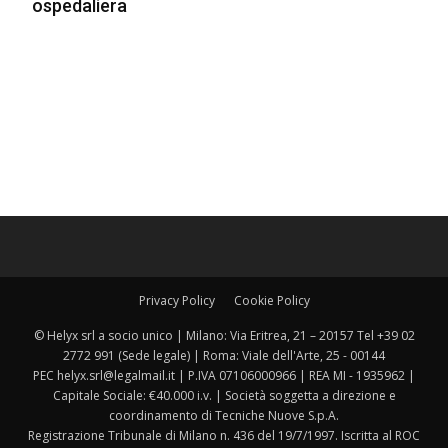
ospedaliera
Privacy Policy
Cookie Policy
© Helyx srl a socio unico | Milano: Via Eritrea, 21 – 20157 Tel +39 02
2772 991 (Sede legale) | Roma: Viale dell'Arte, 25 - 00144
PEC helyx.srl@legalmail.it | P.IVA 07106000966 | REA MI - 1935962 |
Capitale Sociale: €40.000 i.v. | Società soggetta a direzione e
coordinamento di Tecniche Nuove S.p.A.
Registrazione Tribunale di Milano n. 436 del 19/7/1997. Iscritta al ROC