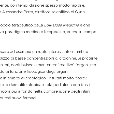
iente, con tempi d’azione spesso molto rapidi e,
a Alessandro Perra, direttore scientifico di Guna.
pproccio terapeutico della
Low Dose Medicine
e che
ovo paradigma medico e terapeutico, anche in campo
care ad esempio un ruolo interessante in ambito
tilizzo di basse concentrazioni di citochine, le proteine
itari, contribuisce a mantenere “reattivo” l’organismo
do la funzione fisiologica degli organi
n ambito allergologico, i risultati molto positivi
 della dermatite atopica in età pediatrica con bassi
cora più a fondo nella comprensione degli intimi
questi nuovi farmaci.