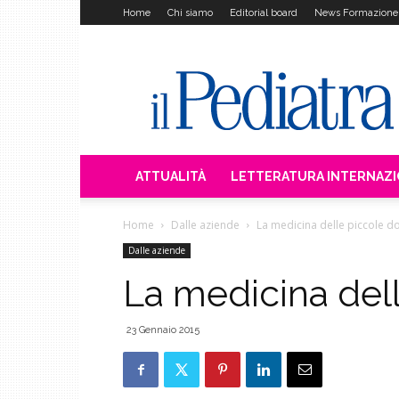
Home
Chi siamo
Editorial board
News Formazione
Il
Pediatra
ATTUALITÀ
LETTERATURA INTERNAZ
Home
Dalle aziende
La medicina delle piccole do
Dalle aziende
La medicina dell
23 Gennaio 2015