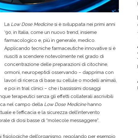
La
Low Dose Medicine
si è sviluppata nei primi anni
‘90, in Italia, come un nuovo trend, insieme
farmacologico e, più in generale, medico.
Applicando tecniche farmaceutiche innovative si è
riusciti a scendere notevolmente nel grado di
concentrazione delle preparazioni di citochine,
ormoni, neuropeptidi osservando – dapprima con
lavori di ricerca di base su cellule o modelli animali,
e poi in trial clinici – che i bassissimi dosaggi
ue terapeutici senza gli effetti collaterali ascrivibili
ifica nel campo della
Low Dose Medicine
hanno
uale e l’efficacia e la sicurezza dell’intervento
orale di dosi basse di “molecole messaggere”.
ni fisiologiche dell’organismo, regolando per esempio