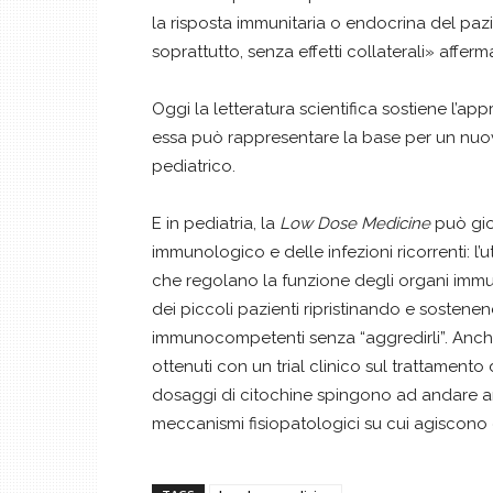
la risposta immunitaria o endocrina del paz
soprattutto, senza effetti collaterali» afferm
Oggi la letteratura scientifica sostiene l’a
essa può rappresentare la base per un nu
pediatrico.
E in pediatria, la
Low Dose Medicine
può gio
immunologico e delle infezioni ricorrenti: l’u
che regolano la funzione degli organi immun
dei piccoli pazienti ripristinando e sostenen
immunocompetenti senza “aggredirli”. Anche i
ottenuti con un trial clinico sul trattamento
dosaggi di citochine spingono ad andare an
meccanismi fisiopatologici su cui agiscono 