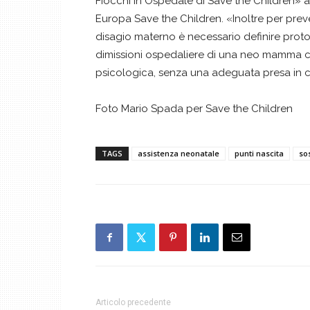
Fiocchi in Ospedale di Save the Children» af
Europa Save the Children. «Inoltre per prev
disagio materno è necessario definire protoc
dimissioni ospedaliere di una neo mamma che
psicologica, senza una adeguata presa in car
Foto Mario Spada per Save the Children
TAGS
assistenza neonatale
punti nascita
so
Articolo precedente