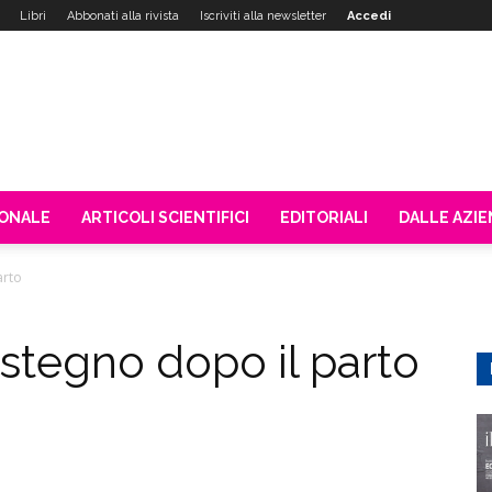
Libri
Abbonati alla rivista
Iscriviti alla newsletter
Accedi
IONALE
ARTICOLI SCIENTIFICI
EDITORIALI
DALLE AZI
arto
ostegno dopo il parto