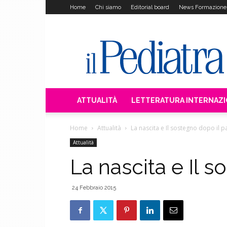
Home
Chi siamo
Editorial board
News Formazione
Il
Pediatra
ATTUALITÀ
LETTERATURA INTERNAZ
Home
Attualità
La nascita e Il sostegno dopo il p
Attualità
La nascita e Il s
24 Febbraio 2015