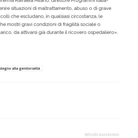
ferma Raffaela Milano, direttore Programmi Italia-
enire situazioni di maltrattamento, abuso o di grave
olli che escludano, in qualsiasi circostanza, le
 mostri gravi condizioni di fragilità sociale o
ico, da attivarsi già durante il ricovero ospedaliero».
stegno alla genitorialità
Articolo successivo