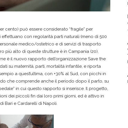
 per cento) può essere considerato “fragile” per
si effettuano con regolarità parti naturali (meno di 500
i personale medico/ostetrico e di servizi di trasporto
 più alto di queste strutture è in Campania (20),
rlarne è il nuovo rapporto dell’organizzazione Save the
ti su maternità, parti, mortalità infantile, e riporta
 esempio a quest’ultima, con +30% al Sud, con picchi in
ardo che comprende anche il periodo dopo il parto, su
edale” in cui questo rapporto si inserisce. Il progetto,
oni dei piccoli fin dai loro primi giorni, ed è attivo in
di Bari e Cardarelli di Napoli.