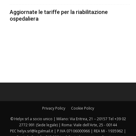
Aggiornate le tariffe per la riabilitazione
ospedaliera
Privacy Policy
Cookie Policy
© Helyx srl a socio unico | Milano: Via Eritrea, 21 – 20157 Tel +39 02
2772 991 (Sede legale) | Roma: Viale dell'Arte, 25 - 00144
PEC helyx.srl@legalmail.it | P.IVA 07106000966 | REA MI - 1935962 |