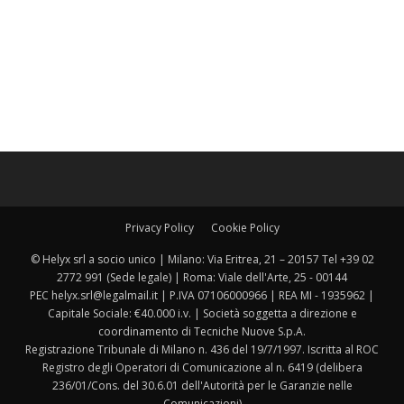
Privacy Policy
Cookie Policy
© Helyx srl a socio unico | Milano: Via Eritrea, 21 – 20157 Tel +39 02
2772 991 (Sede legale) | Roma: Viale dell'Arte, 25 - 00144
PEC helyx.srl@legalmail.it | P.IVA 07106000966 | REA MI - 1935962 |
Capitale Sociale: €40.000 i.v. | Società soggetta a direzione e
coordinamento di Tecniche Nuove S.p.A.
Registrazione Tribunale di Milano n. 436 del 19/7/1997. Iscritta al ROC
Registro degli Operatori di Comunicazione al n. 6419 (delibera
236/01/Cons. del 30.6.01 dell'Autorità per le Garanzie nelle
Comunicazioni)