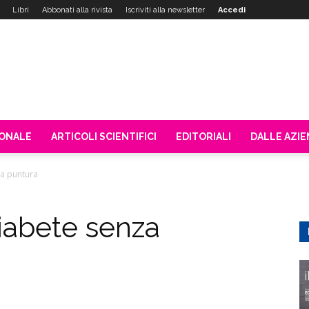
Libri
Abbonati alla rivista
Iscriviti alla newsletter
Accedi
IONALE
ARTICOLI SCIENTIFICI
EDITORIALI
DALLE AZI
za puntura
diabete senza