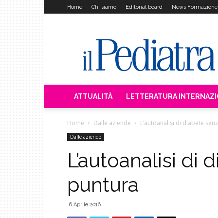
Home
Chi siamo
Editorial board
News Formazione
Il
Pediatra
ATTUALITÀ
LETTERATURA INTERNAZ
Home
Dalle aziende
L’autoanalisi di diabete sen
Dalle aziende
L’autoanalisi di 
puntura
6 Aprile 2016