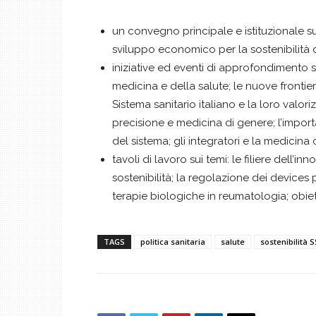
un convegno principale e istituzionale sugl
sviluppo economico per la sostenibilità d
iniziative ed eventi di approfondimento su
medicina e della salute; le nuove frontie
Sistema sanitario italiano e la loro valori
precisione e medicina di genere; l’importa
del sistema; gli integratori e la medicina
tavoli di lavoro sui temi: le filiere dell’i
sostenibilità; la regolazione dei devices 
terapie biologiche in reumatologia; obietti
TAGS
politica sanitaria
salute
sostenibilità 