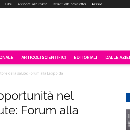
Libri
Abbonati alla rivista
Iscriviti alla newsletter
Accedi
IONALE
ARTICOLI SCIENTIFICI
EDITORIALI
DALLE AZI
ttore della salute: Forum alla Leopolda
pportunità nel
ute: Forum alla