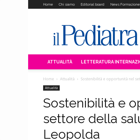
Home
Chi siamo
Editorial board
News Formazione
Il
Pediatra
ATTUALITÀ
LETTERATURA INTERNAZ
Home
Attualità
Sostenibilità e opportunità nel se
Attualità
Sostenibilità e o
settore della sal
Leopolda