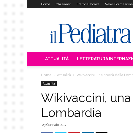
Home
Chi siamo
Editorial board
News Formazione
Il
Pediatra
ATTUALITÀ
LETTERATURA INTERNAZ
Home
Attualità
Wikivaccini, una novità dalla Lom
Attualità
Wikivaccini, una
Lombardia
23 Gennaio 2017