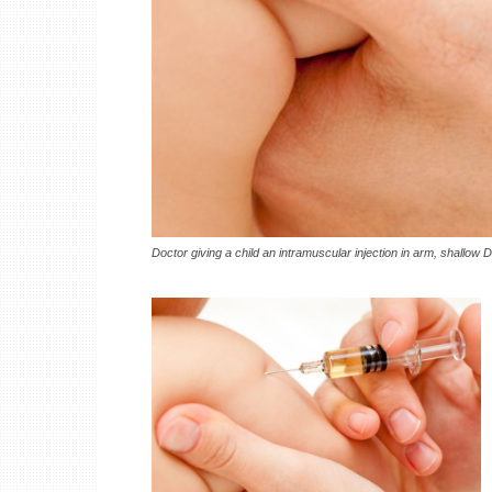
Doctor giving a child an intramuscular injection in arm, shallow