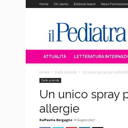
Home
Chi siamo
Editorial board
News Formazione
Il
Pediatra
ATTUALITÀ
LETTERATURA INTERNAZ
Home
Dalle aziende
Un unico spray per raffreddo
Dalle aziende
Un unico spray p
allergie
Raffaella Bergaglio
6 Giugno 2017