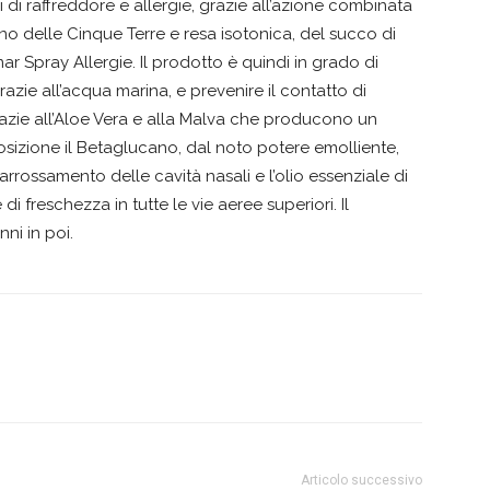
i raffreddore e allergie, grazie all’azione combinata
no delle Cinque Terre e resa isotonica, del succo di
ar Spray Allergie. Il prodotto è quindi in grado di
grazie all’acqua marina, e prevenire il contatto di
razie all’Aloe Vera e alla Malva che producono un
osizione il Betaglucano, dal noto potere emolliente,
arrossamento delle cavità nasali e l’olio essenziale di
 freschezza in tutte le vie aeree superiori. Il
ni in poi.
Articolo successivo