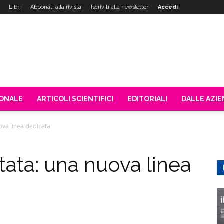
Libri
Abbonati alla rivista
Iscriviti alla newsletter
Accedi
IONALE
ARTICOLI SCIENTIFICI
EDITORIALI
DALLE AZI
uova linea dedicata
itata: una nuova linea