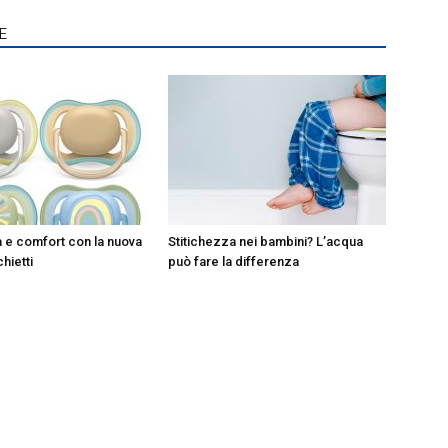
E
à e comfort con la nuova
Stitichezza nei bambini? L’acqua
chietti
può fare la differenza