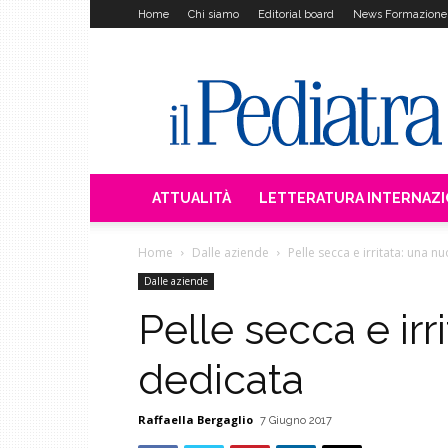
Home
Chi siamo
Editorial board
News Formazione
Il
Pediatra
ATTUALITÀ
LETTERATURA INTERNAZ
Home
Dalle aziende
Pelle secca e irritata: una n
Dalle aziende
Pelle secca e irr
dedicata
Raffaella Bergaglio
7 Giugno 2017