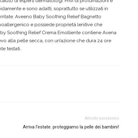
iuto di esperti dermatologi. Privi di profumazioni e
damente e sono adatti, soprattutto se utilizzati in
 irritate. Aveeno Baby Soothing Relief Bagnetto
poallergenico e possiede proprietà lenitive che
Baby Soothing Relief Crema Emolliente contiene Avena
ievo alla pelle secca, con un’azione che dura 24 ore
te testati.
Articolo successivo
Arriva l’estate: proteggiamo la pelle dei bambini!