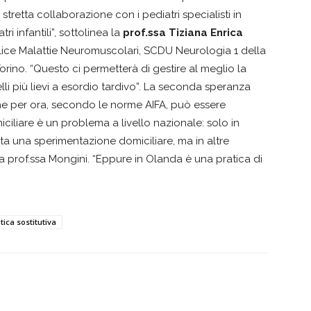
stretta collaborazione con i pediatri specialisti in
ri infantili”, sottolinea la
prof.ssa
Tiziana Enrica
plice Malattie Neuromuscolari, SCDU Neurologia 1 della
Torino. “Questo ci permetterà di gestire al meglio la
uelli più lievi a esordio tardivo”. La seconda speranza
 che per ora, secondo le norme AIFA, può essere
iciliare è un problema a livello nazionale: solo in
ta una sperimentazione domiciliare, ma in altre
a prof.ssa Mongini. “Eppure in Olanda è una pratica di
ica sostitutiva