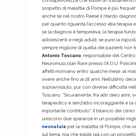
consapevolezza che esiste un trattamento h
sospetto di malattia di Pompe è più frequen
anche se nel nostro Paese il ritardo diagnos
per quanto riguarda l’accesso alla terapia e 
se la diagnosi è tempestiva, la terapia fun
adolescenti e negli adulti; se pure la rispos
sempre migliore di quella dei pazienti non tr
Antonio Toscano
, responsabile del Centro
Neuromuscolari Rare presso l’A.O.U. Policlin
affetti morivano entro qualche mese, al ma
vivere anche fino ai 18 anni. Nell’ultimo dece
sopravvissuto, pur con diverse difficoltà ne
Toscano. “Sicuramente, fra altri dieci anni, 
terapeutico è senz’altro incoraggiante e la
importante contributo”. Il bilancio dei clinic
uniscono due speranze in un possibile migli
neonatale
per la malattia di Pompe, che v
sul tema, ma che esiste già con un progetto