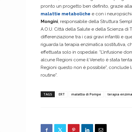
pronto un progetto ben definito, grazie alla 
malattie metaboliche
e con i neuropsichiat
Mongini
, responsabile della Struttura Sem
A.O.U. Città della Salute e della Scienza di 
differenziazione tra i casi gravi infantili e q
riguarda la terapia enzimatica sostitutiva,
effettuata solo in ospedale. “L’infusione dom
alcune Regioni come il Veneto è stata tenta
Regioni questo non è possibile”, conclude l
routine”.
TAGS
ERT
malattia di Pompe
terapia enzimat