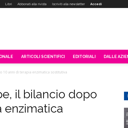
Libri
Abbonati alla rivista
Iscriviti alla newsletter
Accedi
IONALE
ARTICOLI SCIENTIFICI
EDITORIALI
DALLE AZI
o 10 anni di terapia enzimatica sostitutiva
e, il bilancio dopo
ia enzimatica