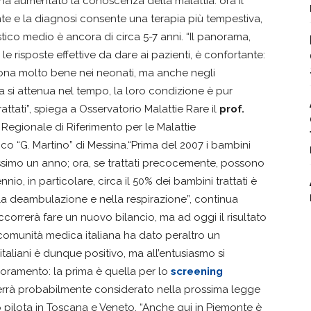
a aumentato la conoscenza della malattia: ora il
te e la diagnosi consente una terapia più tempestiva,
tico medio è ancora di circa 5-7 anni. “Il panorama,
le risposte effettive da dare ai pazienti, è confortante:
ziona molto bene nei neonati, ma anche negli
ta si attenua nel tempo, la loro condizione è pur
attati”, spiega a Osservatorio Malattie Rare il
prof.
 Regionale di Riferimento per le Malattie
ico “G. Martino” di Messina.“Prima del 2007 i bambini
ssimo un anno; ora, se trattati precocemente, possono
nnio, in particolare, circa il 50% dei bambini trattati è
lla deambulazione e nella respirazione”, continua
occorrerà fare un nuovo bilancio, ma ad oggi il risultato
 comunità medica italiana ha dato peraltro un
i italiani è dunque positivo, ma all’entusiasmo si
oramento: la prima è quella per lo
screening
errà probabilmente considerato nella prossima legge
 pilota in Toscana e Veneto. “Anche qui in Piemonte è