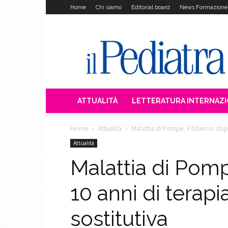
Home
Chi siamo
Editorial board
News Formazione
Il
Pediatra
ATTUALITÀ
LETTERATURA INTERNAZ
Home
Attualità
Malattia di Pompe, il bilancio dop
Attualità
Malattia di Pomp
10 anni di terap
sostitutiva