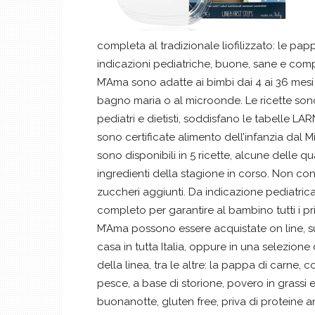
completa al tradizionale liofilizzato: le pa
indicazioni pediatriche, buone, sane e co
M’Ama sono adatte ai bimbi dai 4 ai 36 mesi
bagno maria o al microonde. Le ricette son
pediatri e dietisti, soddisfano le tabelle 
sono certificate alimento dell’infanzia dal
sono disponibili in 5 ricette, alcune delle qu
ingredienti della stagione in corso. Non c
zuccheri aggiunti. Da indicazione pediatri
completo per garantire al bambino tutti i pr
M’Ama possono essere acquistate on line, 
casa in tutta Italia, oppure in una selezione
della linea, tra le altre: la pappa di carne, 
pesce, a base di storione, povero in grassi e
buonanotte, gluten free, priva di proteine a