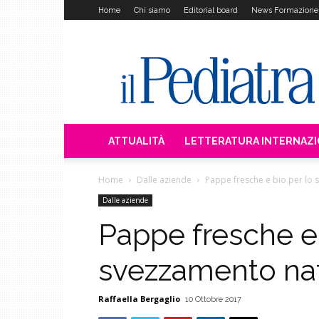
Home
Chi siamo
Editorial board
News Formazione
Il
Pediatra
ATTUALITÀ
LETTERATURA INTERNAZ
Home
Dalle aziende
Pappe fresche e bio per lo
Dalle aziende
Pappe fresche e 
svezzamento na
Raffaella Bergaglio
10 Ottobre 2017