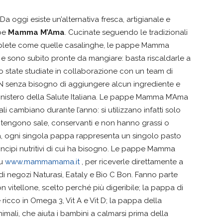
Da oggi esiste un’alternativa fresca, artigianale e
ppe
Mamma M’Ama
. Cucinate seguendo le tradizionali
mplete come quelle casalinghe, le pappe Mamma
 e sono subito pronte da mangiare: basta riscaldarle a
o state studiate in collaborazione con un team di
LARN senza bisogno di aggiungere alcun ingrediente e
 Ministero della Salute Italiana. Le pappe Mamma M’Ama
ali cambiano durante l’anno: si utilizzano infatti solo
ontengono sale, conservanti e non hanno grassi o
ca, ogni singola pappa rappresenta un singolo pasto
incipi nutritivi di cui ha bisogno. Le pappe Mamma
su
www.mammamama.it
, per riceverle direttamente a
 di negozi Naturasi, Eataly e Bio C Bon. Fanno parte
con vitellone, scelto perché più digeribile; la pappa di
 ricco in Omega 3, Vit A e Vit D; la pappa della
nimali, che aiuta i bambini a calmarsi prima della