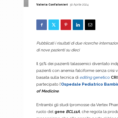
Valeria Confalonieri
30 Aprile 2024
Pubblicati i risultati di due ricerche internaz
di nove pazienti su dieci
Il 91% dei pazienti talassemici diventato ind
pazienti con anemia falciforme senza crisi v
basata sulla tecnica di
editing
genetico
CRI
partecipato l’
Ospedale Pediatrico Bambi
of Medicine
.
Entrambi gli studi (promosse da Vertex Phar
ruolo del
gene
BCL11A
, che regola la prod