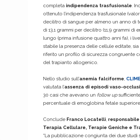
completa
indipendenza trasfusionale
. I
ottenuto l’indipendenza trasfusionale (val
decilitro di sangue per almeno un anno di 
di 13,1 grammi per decilitro (11,9 grammi di
lungo (prima infusione quattro anni fa), i l
stabile la presenza delle cellule editate, sia
riferito un profilo di sicurezza congruente 
del trapianto allogenico.
Nello studio sull’
anemia falciforme
,
CLIM
valutata l’
assenza di episodi vaso-occlusi
30 casi che avevano un
follow up
sufficient
percentuale di emoglobina fetale superiore a
Conclude
Franco Locatelli
,
responsabile 
Terapia Cellulare, Terapie Geniche e T
“La pubblicazione congiunta dei due studi s