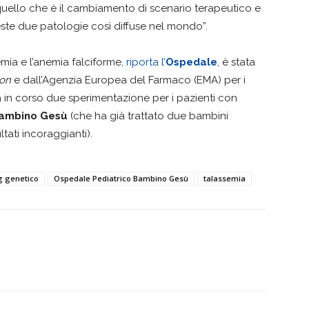
 quello che è il cambiamento di scenario terapeutico e
este due patologie così diffuse nel mondo”.
emia e l’anemia falciforme,
riporta l’
Ospedale
, è stata
ion
e dall’Agenzia Europea del Farmaco (EMA) per i
ra in corso due sperimentazione per i pazienti con
Bambino Gesù
(che ha già trattato due bambini
tati incoraggianti).
g genetico
Ospedale Pediatrico Bambino Gesù
talassemia