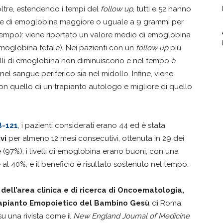
noltre, estendendo i tempi del
follow up
, tutti e 52 hanno
ore di emoglobina maggiore o uguale a 9 grammi per
tempo): viene riportato un valore medio di emoglobina
 emoglobina fetale). Nei pazienti con un
follow up
più
ivelli di emoglobina non diminuiscono e nel tempo è
 nel sangue periferico sia nel midollo. Infine, viene
con quello di un trapianto autologo e migliore di quello
B-121
, i pazienti considerati erano 44 ed è stata
vi
per almeno 12 mesi consecutivi, ottenuta in 29 dei
e (97%); i livelli di emoglobina erano buoni, con una
l 40%, e il beneficio è risultato sostenuto nel tempo.
dell’area clinica e di ricerca di Oncoematologia,
rapianto Emopoietico del Bambino Gesù
di Roma:
u una rivista come il
New England Journal of Medicine