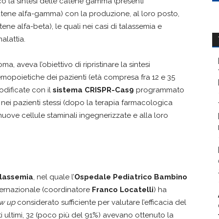
o la sintesi delle catene gamma (presenti
atene alfa-gamma) con la produzione, al loro posto,
ne alfa-beta), le quali nei casi di talassemia e
alattia.
a, aveva l’obiettivo di ripristinare la sintesi
 emopoietiche dei pazienti (età compresa fra 12 e 35
odificate con il
sistema CRISPR-Cas9
programmato
 nei pazienti stessi (dopo la terapia farmacologica
nuove cellule staminali ingegnerizzate e alla loro
lassemia
, nel quale l’
Ospedale Pediatrico Bambino
ternazionale (coordinatore
Franco Locatelli
) ha
ow up
considerato sufficiente per valutare l’efficacia del
i ultimi, 32 (poco più del 91%) avevano ottenuto la