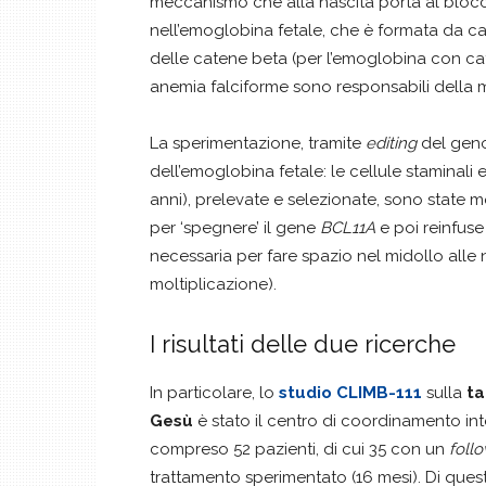
meccanismo che alla nascita porta al blocc
nell’emoglobina fetale, che è formata da c
delle catene beta (per l’emoglobina con cate
anemia falciforme sono responsabili della m
La sperimentazione, tramite
editing
del genom
dell’emoglobina fetale: le cellule staminali
anni), prelevate e selezionate, sono state m
per ‘spegnere’ il gene
BCL11A
e poi reinfuse
necessaria per fare spazio nel midollo alle 
moltiplicazione).
I risultati delle due ricerche
In particolare, lo
studio CLIMB-111
sulla
ta
Gesù
è stato il centro di coordinamento in
compreso 52 pazienti, di cui 35 con un
foll
trattamento sperimentato (16 mesi). Di quest