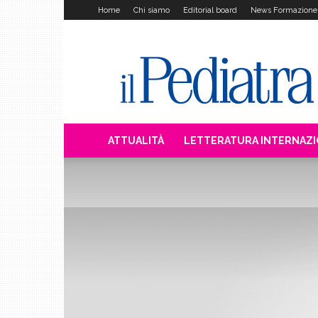
Home
Chi siamo
Editorial board
News Formazione
Il
Pediatra
ATTUALITÀ
LETTERATURA INTERNAZ