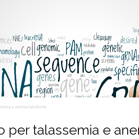
assemia e anemia falciforme
o per talassemia e ane