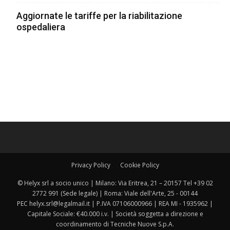
Aggiornate le tariffe per la riabilitazione
ospedaliera
Privacy Policy
Cookie Policy
© Helyx srl a socio unico | Milano: Via Eritrea, 21 – 20157 Tel +39 02
2772 991 (Sede legale) | Roma: Viale dell'Arte, 25 - 00144
PEC helyx.srl@legalmail.it | P.IVA 07106000966 | REA MI - 1935962 |
Capitale Sociale: €40.000 i.v. | Società soggetta a direzione e
coordinamento di Tecniche Nuove S.p.A.