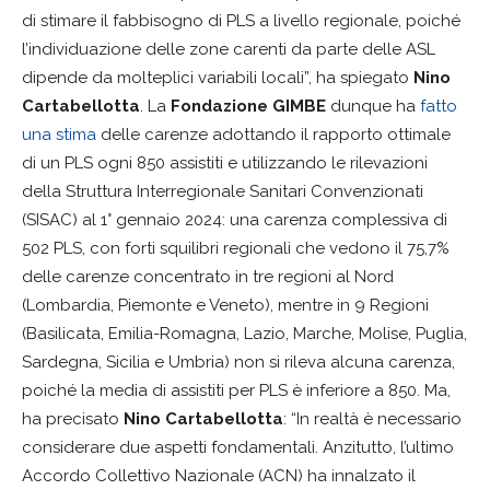
di stimare il fabbisogno di PLS a livello regionale, poiché
l’individuazione delle zone carenti da parte delle ASL
dipende da molteplici variabili locali”, ha spiegato
Nino
Cartabellotta
. La
Fondazione GIMBE
dunque ha
fatto
una stima
delle carenze adottando il rapporto ottimale
di un PLS ogni 850 assistiti e utilizzando le rilevazioni
della Struttura Interregionale Sanitari Convenzionati
(SISAC) al 1° gennaio 2024: una carenza complessiva di
502 PLS, con forti squilibri regionali che vedono il 75,7%
delle carenze concentrato in tre regioni al Nord
(Lombardia, Piemonte e Veneto), mentre in 9 Regioni
(Basilicata, Emilia-Romagna, Lazio, Marche, Molise, Puglia,
Sardegna, Sicilia e Umbria) non si rileva alcuna carenza,
poiché la media di assistiti per PLS è inferiore a 850. Ma,
ha precisato
Nino Cartabellotta
: “In realtà è necessario
considerare due aspetti fondamentali. Anzitutto, l’ultimo
Accordo Collettivo Nazionale (ACN) ha innalzato il