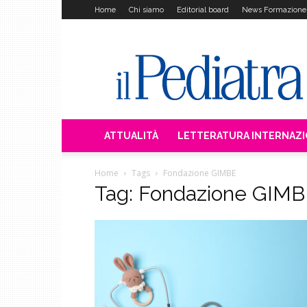
Home
Chi siamo
Editorial board
News Formazione
Il
Pediatra
ATTUALITÀ
LETTERATURA INTERNAZ
Home
Tags
Fondazione GIMBE
Tag: Fondazione GIM