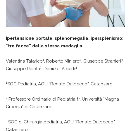
Ipertensione portale, splenomegalia, ipersplenismo:
“tre facce” della stessa medaglia
1
2
3
Valentina Talarico
, Roberto Miniero
, Giuseppe Stranieri
,
1
4
Giuseppe Raiola
, Daniele Alberti
1
SOC Pediatria, AOU “Renato Dulbecco”, Catanzaro
2
Professore Ordinario di Pediatria f.r. Università “Magna
Graecia” di Catanzaro
3
SOC di Chirurgia pediatria, AOU “Renato Dulbecco”,
Catanzaro