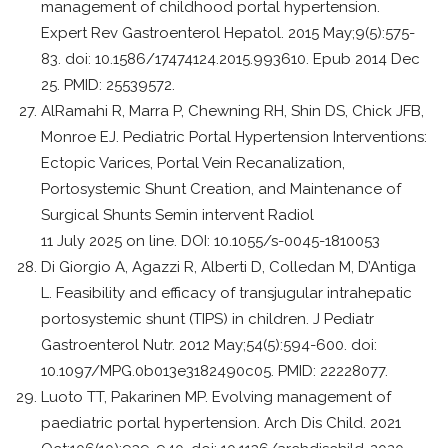
management of childhood portal hypertension.
Expert Rev Gastroenterol Hepatol. 2015 May;9(5):575-
83. doi: 10.1586/17474124.2015.993610. Epub 2014 Dec
25. PMID: 25539572.
AlRamahi R, Marra P, Chewning RH, Shin DS, Chick JFB,
Monroe EJ. Pediatric Portal Hypertension Interventions:
Ectopic Varices, Portal Vein Recanalization,
Portosystemic Shunt Creation, and Maintenance of
Surgical Shunts Semin intervent Radiol
11 July 2025 on line. DOI: 10.1055/s-0045-1810053
Di Giorgio A, Agazzi R, Alberti D, Colledan M, D’Antiga
L. Feasibility and efficacy of transjugular intrahepatic
portosystemic shunt (TIPS) in children. J Pediatr
Gastroenterol Nutr. 2012 May;54(5):594-600. doi:
10.1097/MPG.0b013e3182490c05. PMID: 22228077.
Luoto TT, Pakarinen MP. Evolving management of
paediatric portal hypertension. Arch Dis Child. 2021