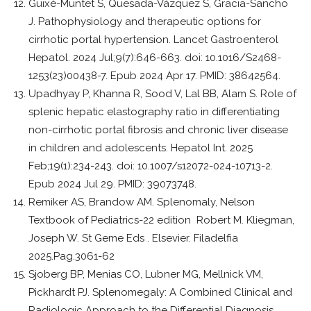
Guixé-Muntet S, Quesada-Vázquez S, Gracia-Sancho
J. Pathophysiology and therapeutic options for
cirrhotic portal hypertension. Lancet Gastroenterol
Hepatol. 2024 Jul;9(7):646-663. doi: 10.1016/S2468-
1253(23)00438-7. Epub 2024 Apr 17. PMID: 38642564.
Upadhyay P, Khanna R, Sood V, Lal BB, Alam S. Role of
splenic hepatic elastography ratio in differentiating
non-cirrhotic portal fibrosis and chronic liver disease
in children and adolescents. Hepatol Int. 2025
Feb;19(1):234-243. doi: 10.1007/s12072-024-10713-2.
Epub 2024 Jul 29. PMID: 39073748.
Remiker AS, Brandow AM. Splenomaly, Nelson
Textbook of Pediatrics-22 edition Robert M. Kliegman,
Joseph W. St Geme Eds . Elsevier. Filadelfia
2025.Pag.3061-62
Sjoberg BP, Menias CO, Lubner MG, Mellnick VM,
Pickhardt PJ. Splenomegaly: A Combined Clinical and
Radiologic Approach to the Differential Diagnosis.