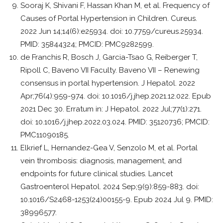
Sooraj K, Shivani F, Hassan Khan M, et al. Frequency of
Causes of Portal Hypertension in Children. Cureus.
2022 Jun 14;14(6):e25934. doi: 10.7759/cureus.25934.
PMID: 35844324; PMCID: PMC9282599.
de Franchis R, Bosch J, Garcia-Tsao G, Reiberger T,
Ripoll C, Baveno VII Faculty. Baveno VII – Renewing
consensus in portal hypertension. J Hepatol. 2022
Apr;76(4):959-974. doi: 10.1016/j.jhep.2021.12.022. Epub
2021 Dec 30. Erratum in: J Hepatol. 2022 Jul;77(1):271.
doi: 10.1016/j.jhep.2022.03.024. PMID: 35120736; PMCID:
PMC11090185.
Elkrief L, Hernandez-Gea V, Senzolo M, et al. Portal
vein thrombosis: diagnosis, management, and
endpoints for future clinical studies. Lancet
Gastroenterol Hepatol. 2024 Sep;9(9):859-883. doi:
10.1016/S2468-1253(24)00155-9. Epub 2024 Jul 9. PMID:
38996577.