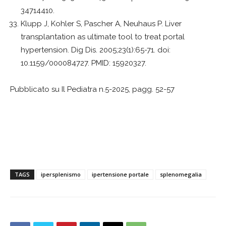
34714410.
Klupp J, Kohler S, Pascher A, Neuhaus P. Liver
transplantation as ultimate tool to treat portal
hypertension. Dig Dis. 2005;23(1):65-71. doi:
10.1159/000084727. PMID: 15920327.
Pubblicato su Il Pediatra n.5-2025, pagg. 52-57
TAGS
ipersplenismo
ipertensione portale
splenomegalia