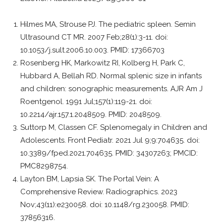
Hilmes MA, Strouse PJ. The pediatric spleen. Semin
Ultrasound CT MR. 2007 Feb;28(1):3-11. doi:
10.1053/j.sult.2006.10.003. PMID: 17366703
Rosenberg HK, Markowitz RI, Kolberg H, Park C,
Hubbard A, Bellah RD. Normal splenic size in infants
and children: sonographic measurements. AJR Am J
Roentgenol. 1991 Jul;157(1):119-21. doi:
10.2214/ajr.157.1.2048509. PMID: 2048509.
Suttorp M, Classen CF. Splenomegaly in Children and
Adolescents. Front Pediatr. 2021 Jul 9;9:704635. doi:
10.3389/fped.2021.704635. PMID: 34307263; PMCID:
PMC8298754.
Layton BM, Lapsia SK. The Portal Vein: A
Comprehensive Review. Radiographics. 2023
Nov;43(11):e230058. doi: 10.1148/rg.230058. PMID:
37856316.