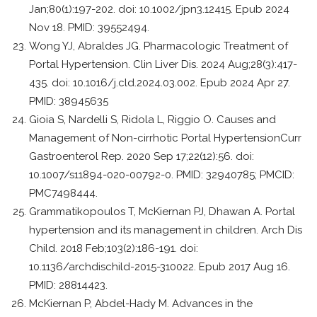
Jan;80(1):197-202. doi: 10.1002/jpn3.12415. Epub 2024
Nov 18. PMID: 39552494.
Wong YJ, Abraldes JG. Pharmacologic Treatment of
Portal Hypertension. Clin Liver Dis. 2024 Aug;28(3):417-
435. doi: 10.1016/j.cld.2024.03.002. Epub 2024 Apr 27.
PMID: 38945635
Gioia S, Nardelli S, Ridola L, Riggio O. Causes and
Management of Non-cirrhotic Portal Hypertension​Curr
Gastroenterol Rep. 2020 Sep 17;22(12):56. doi:
10.1007/s11894-020-00792-0. PMID: 32940785; PMCID:
PMC7498444.
Grammatikopoulos T, McKiernan PJ, Dhawan A. Portal
hypertension and its management in children. Arch Dis
Child. 2018 Feb;103(2):186-191. doi:
10.1136/archdischild-2015-310022. Epub 2017 Aug 16.
PMID: 28814423.
McKiernan P, Abdel-Hady M. Advances in the