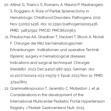
Attina’ G, Triarico S, Romano A, Maurizi P, Mastrangelo
S, Ruggiero A. Role of Partial Splenectomy in
Hematologic Childhood Disorders. Pathogens. 2021
Nov 5;10(11):1436. doi: 10.3390/pathogens10111436.
PMID: 34832592; PMCID: PMC8620563.
Preukschas AA, Ghadban T, Hackert T, Block A, Nickel
F. Chirurgie der Milz bei hämatologischen
Erkrankungen : Indikationen und operative Technik
[Splenic surgery in hematological diseases :
Indications and surgical technique]. Chirurgie
(Heidelb). 2023 Dec;94(12):987-993. German. doi:
10.1007/s00104-023-01979-7. Epub 2023 Nov 10. PMID:
37947801.
Grammatikopoulos T, Jaramillo C, Molleston J, et al.
Considerations in the development of the
International Multicenter Pediatric Portal Hypertension
Registry. J Pediatr Gastroenterol Nutr. 2025