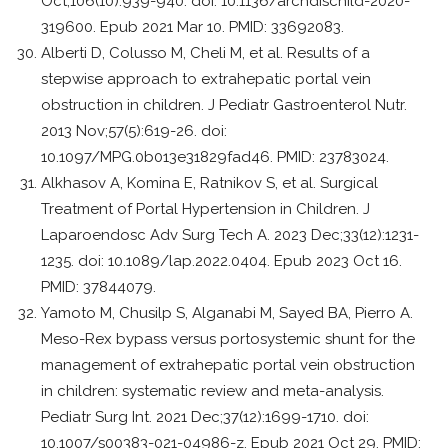
Oct;106(10):939-940. doi: 10.1136/archdischild-2020-
319600. Epub 2021 Mar 10. PMID: 33692083.
Alberti D, Colusso M, Cheli M, et al. Results of a
stepwise approach to extrahepatic portal vein
obstruction in children. J Pediatr Gastroenterol Nutr.
2013 Nov;57(5):619-26. doi:
10.1097/MPG.0b013e31829fad46. PMID: 23783024.
Alkhasov A, Komina E, Ratnikov S, et al. Surgical
Treatment of Portal Hypertension in Children. J
Laparoendosc Adv Surg Tech A. 2023 Dec;33(12):1231-
1235. doi: 10.1089/lap.2022.0404. Epub 2023 Oct 16.
PMID: 37844079.
Yamoto M, Chusilp S, Alganabi M, Sayed BA, Pierro A.
Meso-Rex bypass versus portosystemic shunt for the
management of extrahepatic portal vein obstruction
in children: systematic review and meta-analysis.
Pediatr Surg Int. 2021 Dec;37(12):1699-1710. doi:
10.1007/s00383-021-04986-z. Epub 2021 Oct 29. PMID: