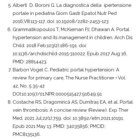
Alberti D. Boroni G. La diagnostica della ipertensione
portale in pediatria Giorn Gastr Epatol Nutr Ped
2016;VIII:113-117. doi: 10.19208/2282-2453-123
Grammatikopoulos T, McKiernan PJ, Dhawan A. Portal
hypertension and its management in children. Arch Dis
Child. 2018 Feb;103(2):186-191. doi:
10.1136/archdischild-2015-310022. Epub 2017 Aug 16.
PMID: 28814423.
Barbon Vogel C. Pediatric portal hypertension: A
review for primary care, The Nurse Practitioner • Vol.
42, No. 5 35-42
DOI:10.1097/01.NPR.0000515427.91649.91
Costache RS, Dragomirică AS, Dumitraș EA, et al. Portal
vein thrombosis: A concise review (Review). Exp Ther
Med. 2021 Jul;22(1):759. doi: 10.3892/etm.2021.10191.
Epub 2021 May 13. PMID: 34035856; PMCID:
PMC8135136.