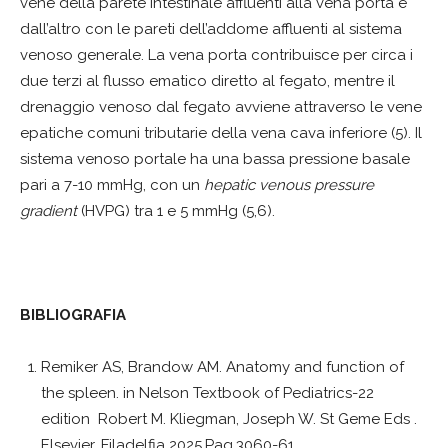
vene della parete intestinale affluenti alla vena porta e
dall’altro con le pareti dell’addome affluenti al sistema
venoso generale. La vena porta contribuisce per circa i
due terzi al flusso ematico diretto al fegato, mentre il
drenaggio venoso dal fegato avviene attraverso le vene
epatiche comuni tributarie della vena cava inferiore (5). Il
sistema venoso portale ha una bassa pressione basale
pari a 7-10 mmHg, con un
hepatic venous pressure
gradient
(HVPG) tra 1 e 5 mmHg (5,6).
BIBLIOGRAFIA
Remiker AS, Brandow AM. Anatomy and function of
the spleen. in Nelson Textbook of Pediatrics-22
edition Robert M. Kliegman, Joseph W. St Geme Eds .
Elsevier. Filadelfia 2025.Pag.3060-61