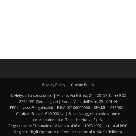
Privacy Policy
Cookie Policy
© Helyx srl a socio unico | Milano: Via Eritrea, 21 – 20157 Tel +39 02
2772 991 (Sede legale) | Roma: Viale dell'Arte, 25 - 00144
PEC helyx.srl@legalmail.it | P.IVA 07106000966 | REA MI - 1935962 |
Capitale Sociale: €40.000 i.v. | Società soggetta a direzione e
coordinamento di Tecniche Nuove S.p.A.
Registrazione Tribunale di Milano n. 436 del 19/7/1997. Iscritta al ROC
Registro degli Operatori di Comunicazione al n. 6419 (delibera