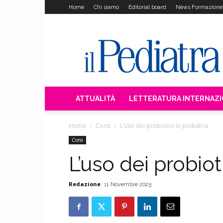
Home
Chi siamo
Editorial board
News Formazione
Il
Pediatra
ATTUALITÀ
LETTERATURA INTERNAZ
Home
Corsi
L’uso dei probiotici in pediatria
Corsi
L’uso dei probioti
Redazione
11 Novembre 2025