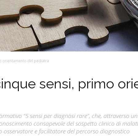
imo orientamento del pediatra
i cinque sensi, primo o
rmativo “5 sensi per diagnosi rare”, che, attraverso una s
onoscimento consapevole del sospetto clinico di malatt
o osservatore e facilitatore del percorso diagnostico