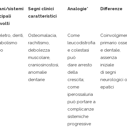
ani/sistemi
Segni clinici
Analogie*
Differenze
cipali
caratteristici
volti
letro, denti,
Osteomalacia,
Come
Coinvolgime
abolismo
rachitismo,
leucodistrofia
primario oss
eo
debolezza
e colestasi
e dentale,
muscolare,
può
assenza
craniosinostosi,
dare arresto
iniziale
anomalie
della
di segni
dentarie
crescita;
neurologici 
come
epatici
iperossaluria
può portare a
complicanze
sistemiche
progressive