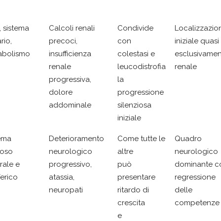
, sistema
Calcoli renali
Condivide
Localizzazio
rio,
precoci,
con
iniziale quasi
abolismo
insufficienza
colestasi e
esclusivame
renale
leucodistrofia
renale
progressiva,
la
dolore
progressione
addominale
silenziosa
iniziale
ema
Deterioramento
Come tutte le
Quadro
voso
neurologico
altre
neurologico
rale e
progressivo,
può
dominante c
ferico
atassia,
presentare
regressione
neuropati
ritardo di
delle
crescita
competenze
e