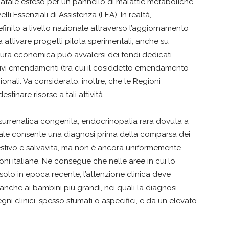
neonatale esteso per un pannello di malattie metaboliche
li Essenziali di Assistenza (LEA). In realtà,
finito a livello nazionale attraverso l’aggiornamento
 attivare progetti pilota sperimentali, anche su
pertura economica può avvalersi dei fondi dedicati
sivi emendamenti (tra cui il cosiddetto emendamento
onali. Va considerato, inoltre, che le Regioni
tinare risorse a tali attività.
ia surrenalica congenita, endocrinopatia rara dovuta a
natale consente una diagnosi prima della comparsa dei
stivo e salvavita, ma non è ancora uniformemente
oni italiane. Ne consegue che nelle aree in cui lo
 solo in epoca recente, l’attenzione clinica deve
 anche ai bambini più grandi, nei quali la diagnosi
i clinici, spesso sfumati o aspecifici, e da un elevato