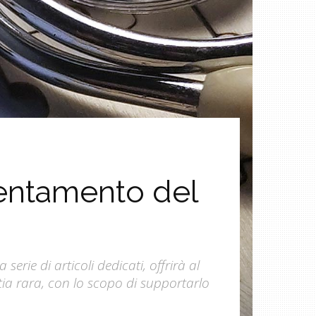
rientamento del
erie di articoli dedicati, offrirà al
ia rara, con lo scopo di supportarlo