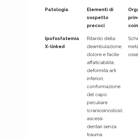
Patologia
Elementi di
Org
sospetto
prin
precoci
coin
Ipofosfatemia
Ritardo della
Sche
X-linked
deambulazione,
met
dolore e facile
oss
affaticabilità,
deformità arti
inferiori,
conformazione
del capo
peculiare
(craniosinostosi),
ascessi
dentari senza
trauma