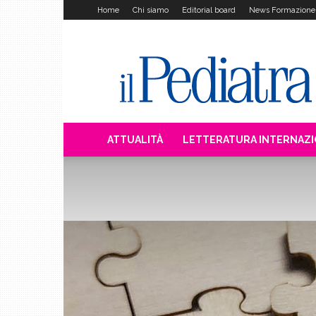
Home
Chi siamo
Editorial board
News Formazione
Il
Pediatra
ATTUALITÀ
LETTERATURA INTERNAZ