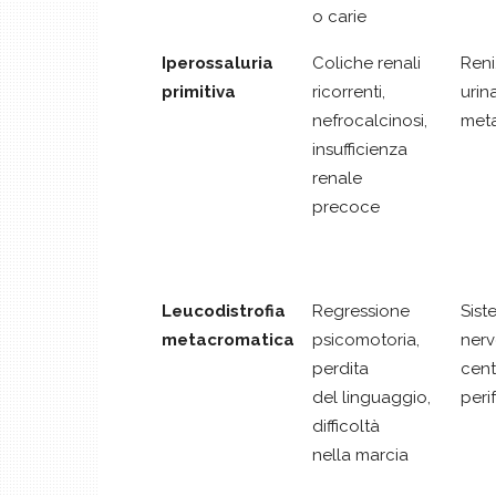
o carie
Iperossaluria
Coliche renali
Reni
primitiva
ricorrenti,
urina
nefrocalcinosi,
met
insufficienza
renale
precoce
Leucodistrofia
Regressione
Sist
metacromatica
psicomotoria,
ner
perdita
cent
del linguaggio,
peri
difficoltà
nella marcia