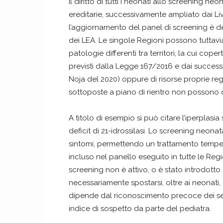
il diritto di tutti i neonati allo screening 
ereditarie, successivamente ampliato dai Livel
l’aggiornamento del panel di screening è de
dei LEA. Le singole Regioni possono tuttavia
patologie differenti tra territori, la cui co
previsti dalla Legge 167/2016 e dai succes
Noja del 2020) oppure di risorse proprie regi
sottoposte a piano di rientro non possono des
A titolo di esempio si può citare l’iperplas
deficit di 21-idrossilasi. Lo screening neo
sintomi, permettendo un trattamento tempe
incluso nel panello eseguito in tutte le Regi
screening non è attivo, o è stato introdotto
necessariamente spostarsi, oltre ai neonati,
dipende dal riconoscimento precoce dei segn
indice di sospetto da parte del pediatra.