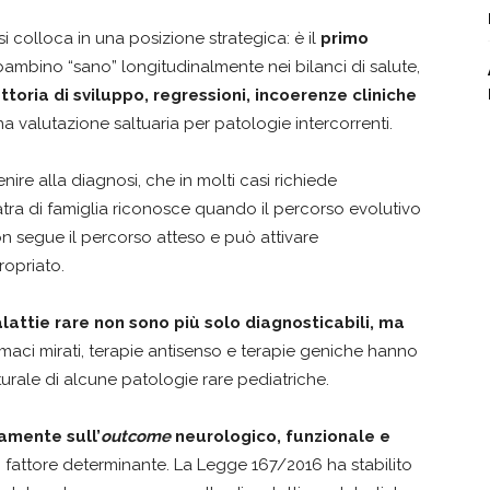
si colloca in una posizione strategica: è il
primo
l bambino “sano” longitudinalmente nei bilanci di salute,
ttoria di sviluppo, regressioni, incoerenze cliniche
 valutazione saltuaria per patologie intercorrenti.
ire alla diagnosi, che in molti casi richiede
atra di famiglia riconosce quando il percorso evolutivo
 segue il percorso atteso e può attivare
opriato.
lattie rare non sono più solo diagnosticabili, ma
armaci mirati, terapie antisenso e terapie geniche hanno
urale di alcune patologie rare pediatriche.
tamente sull’
outcome
neurologico, funzionale e
 fattore determinante. La Legge 167/2016 ha stabilito