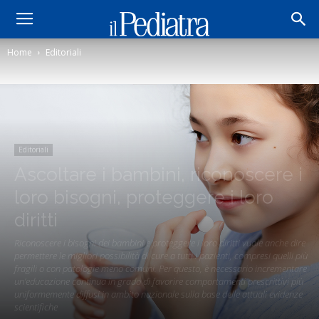
Home
Editoriali
Editoriali
Ascoltare i bambini, riconoscere i
loro bisogni, proteggere i loro
diritti
Riconoscere i bisogni dei bambini e proteggere i loro diritti vuole anche dire
permettere le migliori possibilità di cure a tutti i pazienti, compresi quelli più
fragili o con patologie meno comuni. Per questo, è necessario incrementare
un’educazione continua in grado di favorire comportamenti prescrittivi più
uniformemente diffusi in ambito nazionale sulla base delle attuali evidenze
scientifiche